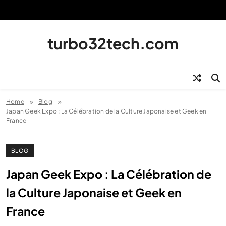
Skip
to
content
turbo32tech.com
Home
Blog
Japan Geek Expo : La Célébration de la Culture Japonaise et Geek en
France
BLOG
Japan Geek Expo : La Célébration de
la Culture Japonaise et Geek en
France