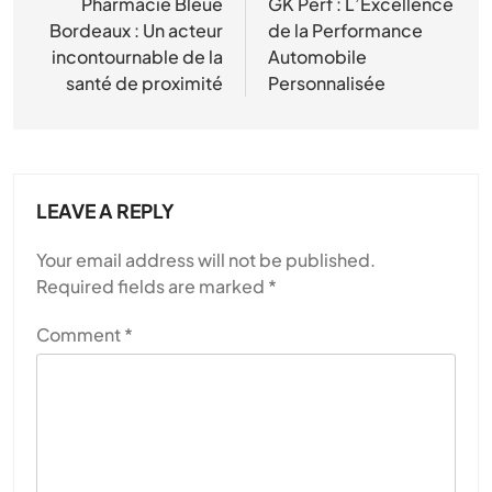
navigation
Pharmacie Bleue
GK Perf : L’Excellence
Bordeaux : Un acteur
de la Performance
incontournable de la
Automobile
santé de proximité
Personnalisée
LEAVE A REPLY
Your email address will not be published.
Required fields are marked
*
Comment
*