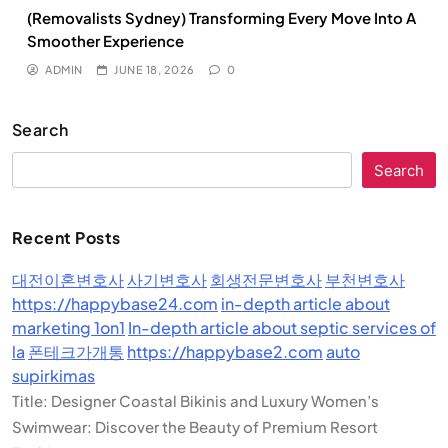
(Removalists Sydney) Transforming Every Move Into A
Smoother Experience
ADMIN
JUNE 18, 2026
0
Search
Search
Recent Posts
대전이혼변호사
사기변호사
회생전문변호사
부천변호사
https://happybase24.com
in-depth article about
marketing 1on1
In-depth article about septic services of
la
폰테크가개통
https://happybase2.com
auto
supirkimas
Title: Designer Coastal Bikinis and Luxury Women’s
Swimwear: Discover the Beauty of Premium Resort